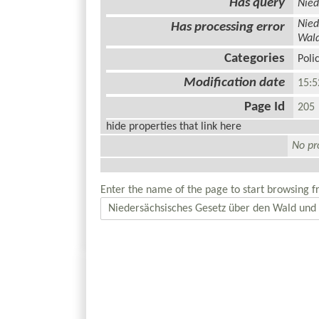
Has query
Nied
Nied
Has processing error
Wald
Categories
Poli
Modification date
15:5
Page Id
20
hide properties that link here
No pro
Enter the name of the page to start browsing f