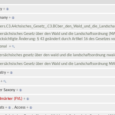
cy
+
many
+
ders.C3.A4chsisches_Gesetz_.C3.BCber_den_Wald_und_die_Landsc
ersächsisches Gesetz über den Wald und die Landschaftsordnung (NW
cksichtigte Änderung: § 43 geändert durch Artikel 16 des Gesetzes 
ional
+
ersächsisches gesetz über den wald und die landschaftsordnung nwa
ersächsisches Gesetz über den Wald und die Landschaftsordnung 
stry
+
0
+
er Saxony
+
märker (FVL)
+
sts
+
,
Access
+