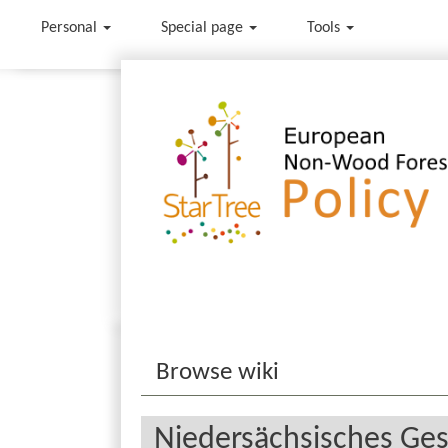
Personal
Special page
Tools
Jump to:
navigation
,
search
Browse wiki
Niedersächsisches Ge