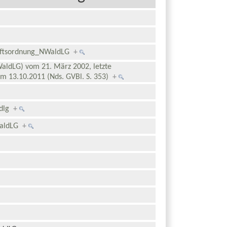
haftsordnung_NWaldLG
+
aldLG) vom 21. März 2002, letzte
vom 13.10.2011 (Nds. GVBl. S. 353)
+
ldlg
+
NWaldLG
+