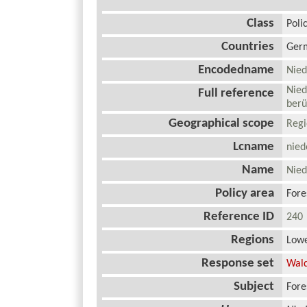
Class
Poli
Countries
Ger
Encodedname
Nie
Nied
Full reference
berü
Geographical scope
Reg
Lcname
nied
Name
Nied
Policy area
Fore
Reference ID
24
Regions
Low
Response set
Wald
Subject
Fore