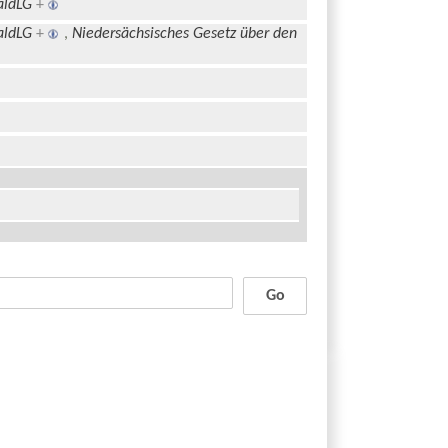
aldLG
+
aldLG
+
,
Niedersächsisches Gesetz über den